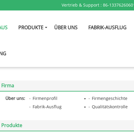
Vertrieb & Support :
86-1337626060
AUS
PRODUKTE
ÜBER UNS
FABRIK-AUSFLUG
UNG
Firma
Über uns:
Firmenprofil
Firmengeschichte
Fabrik-Ausflug
Qualitätskontrolle
Produkte