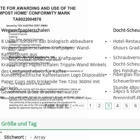
Wegwerfpapierschalen
Docht-Scheu
8 Unzen-sondern das biologisch abbaubare
Hotel-Resta
Wegwerfpapierschalen-Kraftpapier Wand-
6hours Grad
Kaffeetassen aus
Schraubvers
90MM PS recyclebare 12oz Kraftpapier
Docht-Scheue
Kräuselungs-Papierschalen Tripple-Wand Winkels
des Fondue-4
des Leistungshebels für Kaffee
Fiberglas-fl
Kundenspezifische Kaffeetassen Logo Disposable
Scheuerbrenn
Paper Cups Hots trinkende Tee-12oz 360ml mit
Stunde 48pc
Deckeln
24pcs 6 Stun
Gewohnheit 2.5oz druckte schwarzer
Brennstoff-F
Wegwerfkaffee-einzelne Wand-Schalen der
kochend
kaffeetasse-8oz
Page 3 of 8
|<
<<
1
2
3
4
5
6
Größe und Tag
Stichwort :
Array