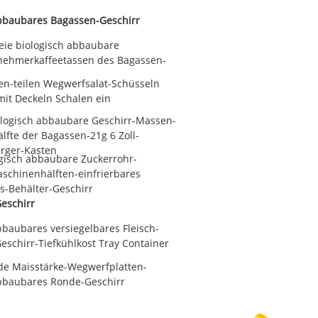
abbaubares Bagassen-Geschirr
reie biologisch abbaubare
ehmerkaffeetassen des Bagassen-
en-teilen Wegwerfsalat-Schüsseln
mit Deckeln Schalen ein
ologisch abbaubare Geschirr-Massen-
fte der Bagassen-21g 6 Zoll-
rger-Kasten
ogisch abbaubare Zuckerrohr-
schinenhälften-einfrierbares
s-Behälter-Geschirr
eschirr
bbaubares versiegelbares Fleisch-
eschirr-Tiefkühlkost Tray Container
de Maisstärke-Wegwerfplatten-
abbaubares Ronde-Geschirr