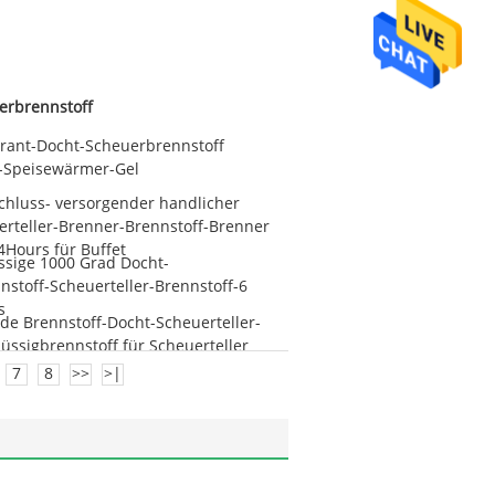
erbrennstoff
urant-Docht-Scheuerbrennstoff
-Speisewärmer-Gel
chluss- versorgender handlicher
rteller-Brenner-Brennstoff-Brenner
Hours für Buffet
üssige 1000 Grad Docht-
stoff-Scheuerteller-Brennstoff-6
s
de Brennstoff-Docht-Scheuerteller-
lüssigbrennstoff für Scheuerteller
7
8
>>
>|