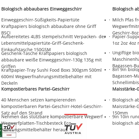
Biologisch abbaubares Einweggeschirr
Biologisch 
Einweggeschirr-Süßigkeits-Papiertüte
Milch Pfas f
Kraftpapiers biologisch abbaubare ohne Griff
Wegwerfmitn
BSCI
Geschirr-8oz
Aufbereitetes 4LBS stempelschnitt Verpacken- der
Papier-Supp
Lebensmittelpapiertüte-Griff-Geschenk-
1oz 2oz 4oz 
Einkaufstasche 150GSM
Ungiftige bi
Geschenk-Tasche Kraftpapiers biologisch
Maschinenhäl
abbaubare weiße Einweggeschirr-130g 135g mit
Bagassen-Bu
Griffen
8in 9in biol
Kraftpapier-Tray Sushi Food Boxs 300gsm 500ml
Bagassen-Ma
600ml Wegwerfnahrungsmittelbehälter mit
Schnellimbis
Deckeln
Kompostierbares Partei-Geschirr
Maisstärke-G
40 Menschen setzen kampierenden
Biologisch a
kompostierbaren Partei-Geschirr-Hotel-Geschirr-
Maisstärke-G
Satz auf den Strand
150mm
Nehmen das stützbare kompostierbare Wegwerf
9in 10in run
Wegwerfplatten-Tischbesteck Eco
biologisch 
Nahrungsmittelbehälter heraus