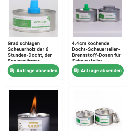
Fabrik-Ausflug
Qualitätskontrolle
Grad schlagen
4.4cm kochende
Scheuerholz der 6
Docht-Scheuerteller-
treten Sie mit uns in Verbindung
Stunden-Docht, der
Brennstoff-Dosen für
Speisewärmer-
Scheuerteller-
Brennstoff-Dosen des
Speisewärmer
Anfrage absenden
Anfrage absenden
Fordern Sie ein Zitat
Brennstoff-3hr kocht
Biologisch abbaubares Einweggeschirr
Biologisch abbaubares Bagassen-Geschirr
Kompostierbares Partei-Geschirr