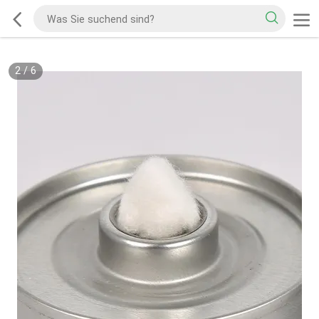
2
/
6