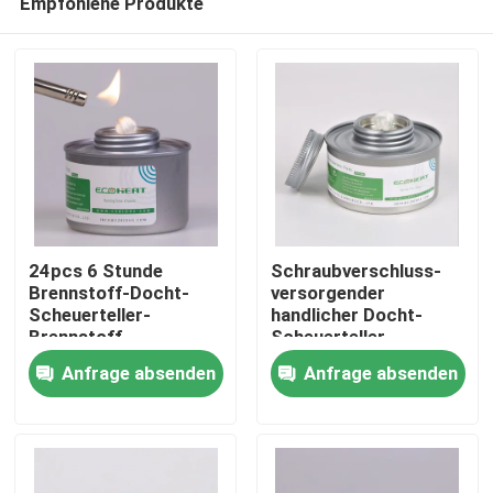
Empfohlene Produkte
24pcs 6 Stunde
Schraubverschluss-
Brennstoff-Docht-
versorgender
Scheuerteller-
handlicher Docht-
Brennstoff-
Scheuerteller-
Haus
Flüssigbrennstoff für
Brenner-Brennstoff-
Anfrage absenden
Anfrage absenden
Scheuerteller kochend
Brenner des Fondue-
4Hours für Buffet
Produkte
Über uns