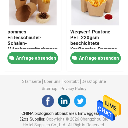
Maisstärke-Geschirr
pommes-
Wegwerf-Pantone
Wegwerfpapierschalen
Fritesschaufel-
PET 220gsm
Schalen-
beschichtete
Mitnehmermitnehmerpommes-
Kraftpapier-Pommes
Docht-Scheuerbrennstoff
friteskegel-Halter 8oz
Frites Chips Box
Anfrage absenden
Anfrage absenden
12oz Papier
Packaging
Gel-Scheuerbrennstoff
Startseite
Über uns
Kontakt
Desktop Site
Papiertrinkhalme
Sitemap
Privacy Policy
PVC haften Verpackung an
CHINA biologisch abbaubares Einweggeschirr
32oz Supplier.
Copyright © 2026 Changzhou Bio
Kompostierbares CPLA-Tischbesteck
Hotel Supplies Co., Ltd.. All Rights Reserved.