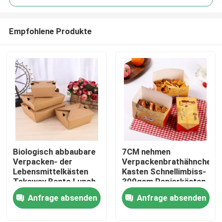
Empfohlene Produkte
Biologisch abbaubare
7CM nehmen
Haus
Verpacken- der
Verpackenbrathähnchen-
Lebensmittelkästen
Kasten Schnellimbiss-
Takeway Bento Lunch
300gsm Papierkästen
Produkte
Box Kraft Paper
heraus
Anfrage absenden
Anfrage absenden
Über uns