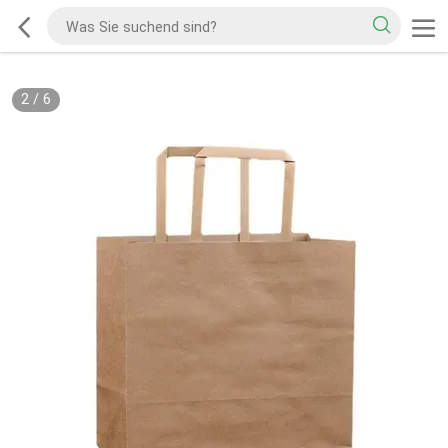
2
/
6